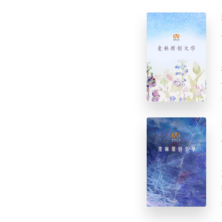
家庭
文化
乡村
职场
都市
科技
古今
传统
修真