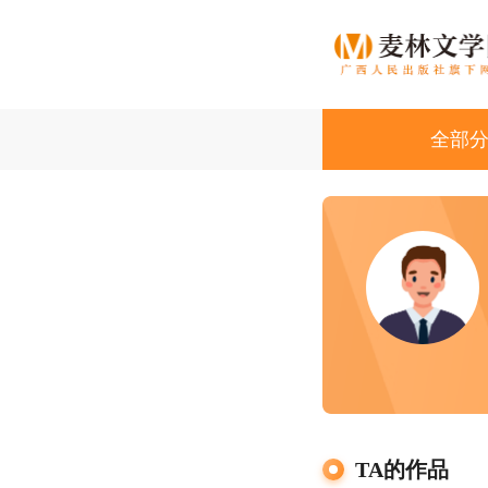
全部
都市
古韵
悬疑
散文
ISLI
TA的作品
青春